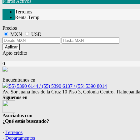
Filtros Activos
Terrenos
Renta-Temp
Precios
MXN
USD
Aplicar
Apto crédito
0
Encuéntranos en
(55) 5390 6144 / (55) 5390 6137 / (55) 5390 8014
Av. Sor Juana Ines de la Cruz 10 Piso 3, Colonia Centro, Tlalnepant
Síguenos en
Asociados con
¿Qué estás buscando?
·
Terrenos
·
Departamentos