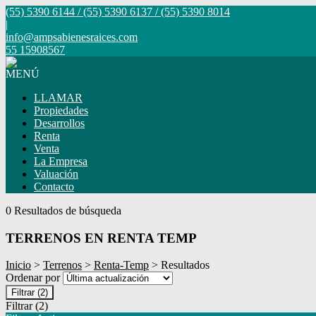
(55) 5390 6144 / (55) 5390 6137 / (55) 5390 8014
|
info@ampsabienesraices.com
55 15908567
MENÚ
LLAMAR
Propiedades
Desarrollos
Renta
Venta
La Empresa
Valuación
Contacto
0 Resultados de búsqueda
TERRENOS EN RENTA TEMP
Inicio
>
Terrenos
>
Renta-Temp
> Resultados
Ordenar por
Filtrar
(2)
Filtrar
(2)