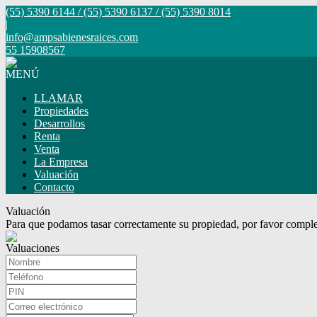
(55) 5390 6144 / (55) 5390 6137 / (55) 5390 8014
|
info@ampsabienesraices.com
55 15908567
MENÚ
LLAMAR
Propiedades
Desarrollos
Renta
Venta
La Empresa
Valuación
Contacto
Valuación
Para que podamos tasar correctamente su propiedad, por favor comple
Valuaciones