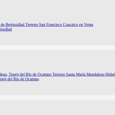
iozábal
epeji del Río de Ocampo