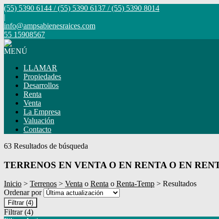
(55) 5390 6144 / (55) 5390 6137 / (55) 5390 8014
|
info@ampsabienesraices.com
55 15908567
MENÚ
LLAMAR
Propiedades
Desarrollos
Renta
Venta
La Empresa
Valuación
Contacto
63 Resultados de búsqueda
TERRENOS EN VENTA O EN RENTA O EN REN
Inicio
>
Terrenos
>
Venta
o
Renta
o
Renta-Temp
> Resultados
Ordenar por
Filtrar
(4)
Filtrar
(4)