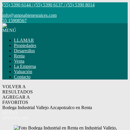
(55) 5390 6144 / (55) 5390 6137 / (55) 5390 8014
|
info@ampsabienesraices.com
55 15908567
MENÚ
LLAMAR
Propiedades
Desarrollos
Renta
Venta
La Empresa
Valuación
Contacto
VOLVER A
RESULTADOS
AGREGAR A
FAVORITOS
Bodega Industrial Vallejo Azcapotzalco en Renta
RENTA
MXN495,000