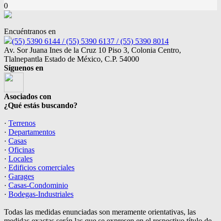
0
Encuéntranos en
(55) 5390 6144 / (55) 5390 6137 / (55) 5390 8014
Av. Sor Juana Ines de la Cruz 10 Piso 3, Colonia Centro,
Tlalnepantla Estado de México, C.P. 54000
Síguenos en
Asociados con
¿Qué estás buscando?
·
Terrenos
·
Departamentos
·
Casas
·
Oficinas
·
Locales
·
Edificios comerciales
·
Garages
·
Casas-Condominio
·
Bodegas-Industriales
Todas las medidas enunciadas son meramente orientativas, las
medidas exactas serán las que se expresen en el respectivo título de