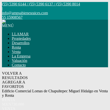
(55) 5390 6144 / (55) 5390 6137 / (55) 5390 8014
|
info@ampsabienesraices.com
55 15908567
MENÚ
LLAMAR
Propiedades
Desarrollos
Renta
Venta
La Empresa
Valuación
Contacto
VOLVER A
RESULTADOS
AGREGAR A
FAVORITOS
Edificio Comercial Lomas de Chapultepec Miguel Hidalgo en Venta
y Renta
RENTA
MXN730,000
VENTA