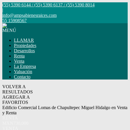
(55) 5390 6144 / (55) 5390 6137 / (55) 5390 8014
|
info@ampsabienesraices.com
55 15908567
MENÚ
LLAMAR
Propiedades
Desarrollos
Renta
Venta
La Empresa
Valuación
Contacto
VOLVER A
RESULTADOS
AGREGAR A
FAVORITOS
Edificio Comercial Lomas de Chapultepec Miguel Hidalgo en Venta
y Renta
RENTA
MXN730,000
VENTA