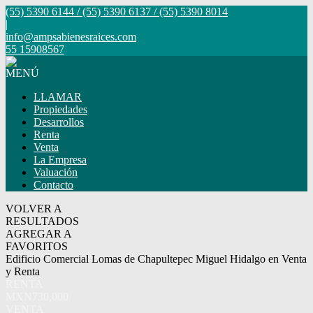
(55) 5390 6144 / (55) 5390 6137 / (55) 5390 8014
|
info@ampsabienesraices.com
55 15908567
MENÚ
LLAMAR
Propiedades
Desarrollos
Renta
Venta
La Empresa
Valuación
Contacto
VOLVER A
RESULTADOS
AGREGAR A
FAVORITOS
Edificio Comercial Lomas de Chapultepec Miguel Hidalgo en Venta
y Renta
RENTA
MXN730,000
VENTA