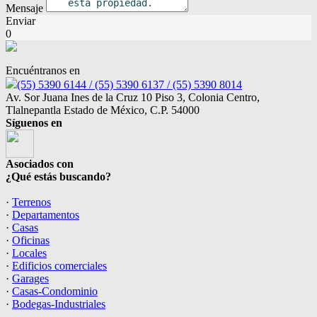
Mensaje
Enviar
0
Encuéntranos en
(55) 5390 6144 / (55) 5390 6137 / (55) 5390 8014
Av. Sor Juana Ines de la Cruz 10 Piso 3, Colonia Centro,
Tlalnepantla Estado de México, C.P. 54000
Síguenos en
Asociados con
¿Qué estás buscando?
·
Terrenos
·
Departamentos
·
Casas
·
Oficinas
·
Locales
·
Edificios comerciales
·
Garages
·
Casas-Condominio
·
Bodegas-Industriales