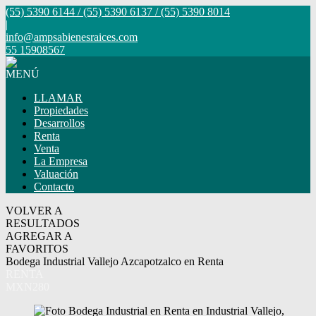
(55) 5390 6144 / (55) 5390 6137 / (55) 5390 8014
|
info@ampsabienesraices.com
55 15908567
MENÚ
LLAMAR
Propiedades
Desarrollos
Renta
Venta
La Empresa
Valuación
Contacto
VOLVER A
RESULTADOS
AGREGAR A
FAVORITOS
Bodega Industrial Vallejo Azcapotzalco en Renta
RENTA
MXN280