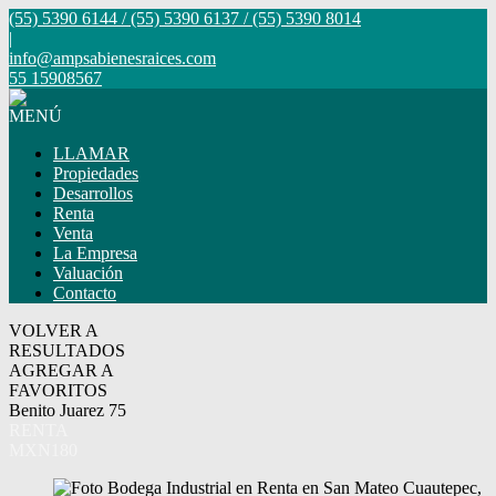
(55) 5390 6144 / (55) 5390 6137 / (55) 5390 8014
|
info@ampsabienesraices.com
55 15908567
MENÚ
LLAMAR
Propiedades
Desarrollos
Renta
Venta
La Empresa
Valuación
Contacto
VOLVER A
RESULTADOS
AGREGAR A
FAVORITOS
Benito Juarez 75
RENTA
MXN180