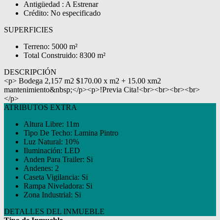
Antigüedad : A Estrenar
Crédito: No especificado
SUPERFICIES
Terreno: 5000 m²
Total Construido: 8300 m²
DESCRIPCIÓN
<p> Bodega 2,157 m2 $170.00 x m2 + 15.00 xm2
mantenimiento&nbsp;</p><p>!Previa Cita!<br><br><br><br>
</p>
ATRIBUTOS EXTRA
Altura Libre: 11m
Tipo De Techo: Lamina Pintro
Luz Natural: 10%
Iluminación: LED
Anden Para Trailer: Si
Andenes: 2
Caseta Vigilancia: Si
Rampa Niveladora: Si
Zona Industrial: Si
DETALLES DEL INMUEBLE