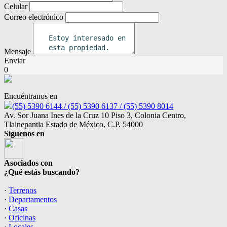
Celular
Correo electrónico
Mensaje
Enviar
0
Encuéntranos en
(55) 5390 6144 / (55) 5390 6137 / (55) 5390 8014
Av. Sor Juana Ines de la Cruz 10 Piso 3, Colonia Centro,
Tlalnepantla Estado de México, C.P. 54000
Síguenos en
Asociados con
¿Qué estás buscando?
·
Terrenos
·
Departamentos
·
Casas
·
Oficinas
·
Locales