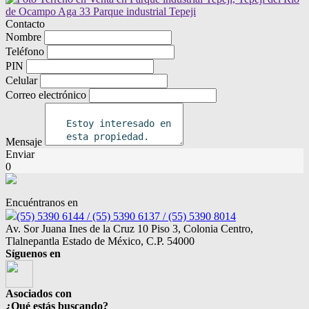
Contacto
Nombre
Teléfono
PIN
Celular
Correo electrónico
Mensaje
Enviar
0
Encuéntranos en
(55) 5390 6144 / (55) 5390 6137 / (55) 5390 8014
Av. Sor Juana Ines de la Cruz 10 Piso 3, Colonia Centro,
Tlalnepantla Estado de México, C.P. 54000
Síguenos en
Asociados con
¿Qué estás buscando?