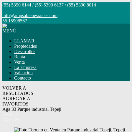
(55) 5390 6144 / (55) 5390 6137 / (55) 5390 8014
|
info@ampsabienesraices.com
55 15908567
MENÚ
LLAMAR
Propiedades
Desarrollos
Renta
Venta
La Empresa
Valuación
Contacto
VOLVER A
RESULTADOS
AGREGAR A
FAVORITOS
Aga 33 Parque industrial Tepeji
VENTA
MXN850