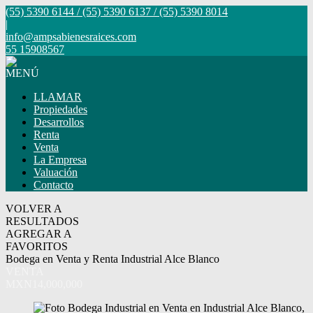
(55) 5390 6144 / (55) 5390 6137 / (55) 5390 8014
|
info@ampsabienesraices.com
55 15908567
MENÚ
LLAMAR
Propiedades
Desarrollos
Renta
Venta
La Empresa
Valuación
Contacto
VOLVER A
RESULTADOS
AGREGAR A
FAVORITOS
Bodega en Venta y Renta Industrial Alce Blanco
VENTA
MXN14,000,000