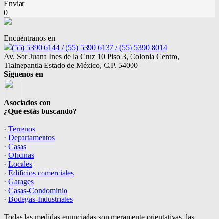
Enviar
0
Encuéntranos en
(55) 5390 6144 / (55) 5390 6137 / (55) 5390 8014
Av. Sor Juana Ines de la Cruz 10 Piso 3, Colonia Centro,
Tlalnepantla Estado de México, C.P. 54000
Síguenos en
Asociados con
¿Qué estás buscando?
·
Terrenos
·
Departamentos
·
Casas
·
Oficinas
·
Locales
·
Edificios comerciales
·
Garages
·
Casas-Condominio
·
Bodegas-Industriales
Todas las medidas enunciadas son meramente orientativas, las