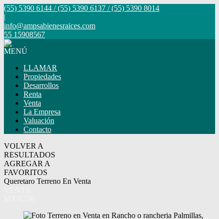
(55) 5390 6144 / (55) 5390 6137 / (55) 5390 8014
|
info@ampsabienesraices.com
55 15908567
MENÚ
LLAMAR
Propiedades
Desarrollos
Renta
Venta
La Empresa
Valuación
Contacto
VOLVER A
RESULTADOS
AGREGAR A
FAVORITOS
Queretaro Terreno En Venta
VENTA
MXN250